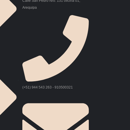
Calle San Pedro Nro. 131 oficina 01,
Arequipa
(+51) 944 543 263 - 910500321