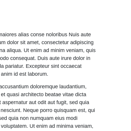
m maiores alias conse noloribus Nuis aute
sum dolor sit amet, consectetur adipiscing
gna aliqua. Ut enim ad minim veniam, quis
modo consequat. Duis aute irure dolor in
lla pariatur. Excepteur sint occaecat
t anim id est laborum.
em accusantium doloremque laudantium,
et quasi architecto beatae vitae dicta
aspernatur aut odit aut fugit, sed quia
 nesciunt. Neque porro quisquam est, qui
t, sed quia non numquam eius modi
t voluptatem. Ut enim ad minima veniam,