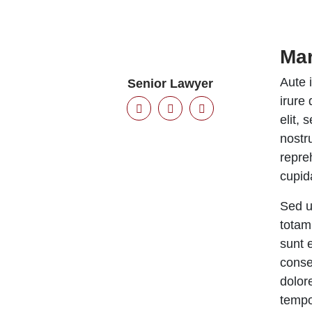
Mar
Aute 
Senior Lawyer
irure
elit,
nostr
repreh
cupida
Sed u
totam
sunt 
conse
dolor
tempo