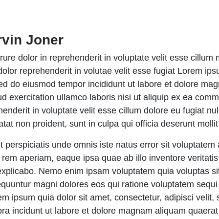
vin Joner
irure dolor in reprehenderit in voluptate velit esse cillu
 dolor reprehenderit in volutae velit esse fugiat Lorem ip
 sed do eiusmod tempor incididunt ut labore et dolore ma
ud exercitation ullamco laboris nisi ut aliquip ex ea com
enderit in voluptate velit esse cillum dolore eu fugiat nu
tat non proident, sunt in culpa qui officia deserunt molli
t perspiciatis unde omnis iste natus error sit voluptat
 rem aperiam, eaque ipsa quae ab illo inventore veritatis 
explicabo. Nemo enim ipsam voluptatem quia voluptas sit 
quuntur magni dolores eos qui ratione voluptatem sequi
em ipsum quia dolor sit amet, consectetur, adipisci veli
ra incidunt ut labore et dolore magnam aliquam quaera